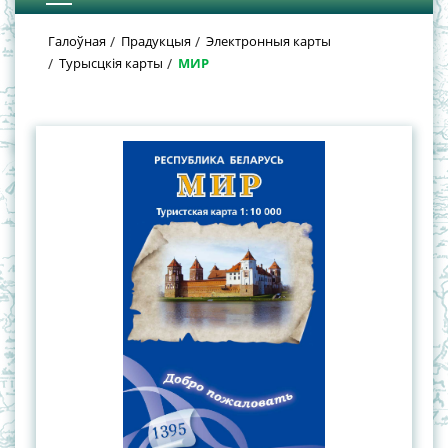
Галоўная
Прадукцыя
Электронныя карты
Турысцкія карты
МИР