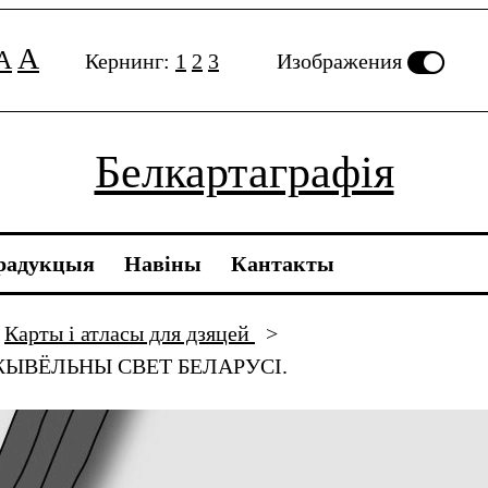
A
A
Кернинг:
1
2
3
Изображения
Белкартаграфія
радукцыя
Навiны
Кантакты
Карты і атласы для дзяцей
>
ЖЫВЁЛЬНЫ СВЕТ БЕЛАРУСІ.