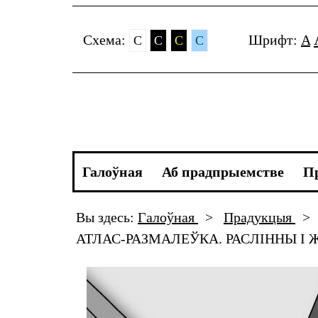
Cхема:
Шрифт:
A
C
C
C
C
Галоўная
Аб прадпрыемстве
П
Вы здесь:
Галоўная
>
Прадукцыя
>
АТЛАС-РАЗМАЛЕЎКА. РАСЛІННЫ І 