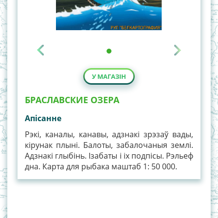
У МАГАЗІН
БРАСЛАВСКИЕ ОЗЕРА
Апiсанне
Рэкі, каналы, канавы, адзнакі зрэзаў вады,
кірунак плыні. Балоты, забалочаныя землі.
Адзнакі глыбінь. Ізабаты і іх подпісы. Рэльеф
дна. Карта для рыбака маштаб 1: 50 000.