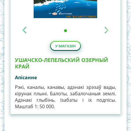
У МАГАЗІН
УШАЧСКО-ЛЕПЕЛЬСКИЙ ОЗЕРНЫЙ
КРАЙ
Апiсанне
Рэкі, каналы, канавы, адзнакі зрэзаў вады,
кірунак плыні. Балоты, забалочаныя землі.
Адзнакі глыбінь. Ізабаты і іх подпісы.
Маштаб 1: 50 000.