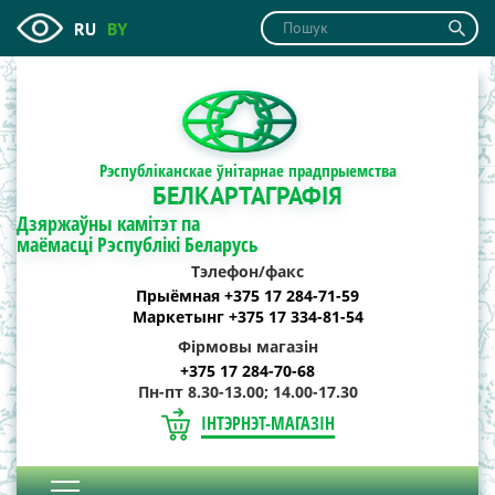
RU
BY
Рэспубліканскае ўнітарнае прадпрыемства
БЕЛКАРТАГРАФІЯ
Дзяржаўны камітэт па
маёмасці Рэспублікі Беларусь
Тэлефон/факс
Прыёмная +375 17 284-71-59
Маркетынг +375 17 334-81-54
Фірмовы магазін
+375 17 284-70-68
Пн-пт 8.30-13.00; 14.00-17.30
ІНТЭРНЭТ-МАГАЗІН