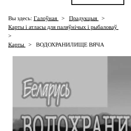
Вы здесь:
Галоўная
>
Прадукцыя
>
Карты і атласы для паляўнічых і рыбаловаў
>
Карты
>
ВОДОХРАНИЛИЩЕ ВЯЧА