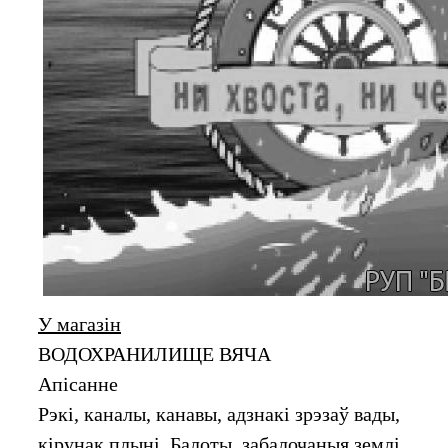
У магазін
ВОДОХРАНИЛИЩЕ ВЯЧА
Апiсанне
Рэкі, каналы, канавы, адзнакі зрэзаў вады,
кірунак плыні. Балоты, забалочаныя землі.