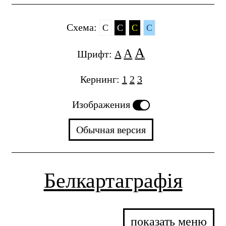
Cхема:
C
C
C
C
A
A
Шрифт:
A
Кернинг:
1
2
3
Изображения
Обычная версия
Белкартаграфія
показать меню