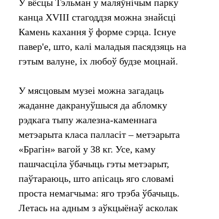
У вёсцы Тэльман у маляўнічым парку
канца XVIII стагоддзя можна знайсці
Камень кахання ў форме сэрца. Існуе
павер'е, што, калі маладыя пасядзяць на
гэтым валуне, іх любоў будзе моцнай.
У мясцовым музеі можна загадаць
жаданне дакрануўшыся да абломку
рэдкага тыпу жалезна-каменнага
метэарыта класа палласіт – метэарыта
«Брагін» вагой у 38 кг. Усе, каму
пашчасціла ўбачыць гэты метэарыт,
паўтараюць, што апісаць яго словамі
проста немагчыма: яго трэба ўбачыць.
Летась на адным з аўкцыёнаў асколак