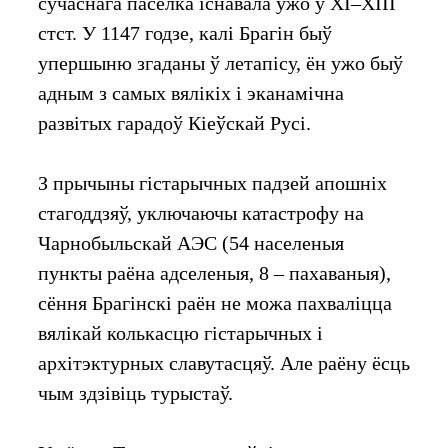
сучаснага пасёлка існавала ўжо ў XI–XIII
стст. У 1147 годзе, калі Брагін быў
упершыню згаданы ў летапісу, ён ужо быў
адным з самых вялікіх і эканамічна
развітых гарадоў Кіеўскай Русі.
З прычыны гістарычных падзей апошніх
стагоддзяў, уключаючы катастрофу на
Чарнобыльскай АЭС (54 населеныя
пункты раёна адселеныя, 8 – пахаваныя),
сёння Брагінскі раён не можа пахваліцца
вялікай колькасцю гістарычных і
архітэктурных славутасцяў. Але раёну ёсць
чым здзівіць турыстаў.