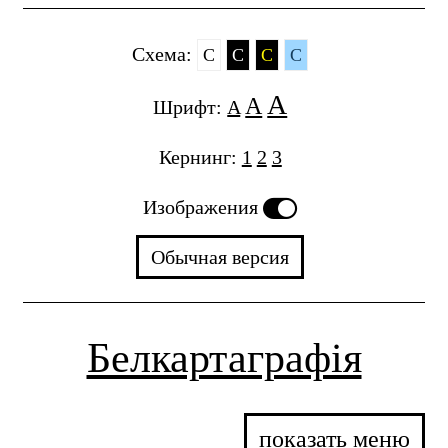
Cхема:
C
C
C
C
A
A
Шрифт:
A
Кернинг:
1
2
3
Изображения
Обычная версия
Белкартаграфія
показать меню