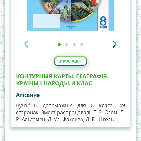
У МАГАЗІН
КОНТУРНЫЯ КАРТЫ. ГЕАГРАФІЯ.
КРАІНЫ І НАРОДЫ. 8 КЛАС
Апiсанне
Вучэбны дапаможнік для 8 класа. 49
старонак. Змест распрацавалі: Г. З. Озем, Л.
Р. Альгамец, Л. Ул. Факеева, Л. В. Шкель.