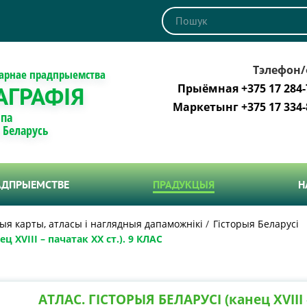
Тэлефон/
тарнае прадпрыемства
АГРАФІЯ
Прыёмная +375 17 284-
Маркетынг +375 17 334-
 па
і Беларусь
АДПРЫЕМСТВЕ
ПРАДУКЦЫЯ
Н
я карты, атласы і наглядныя дапаможнікі
Гісторыя Беларусі
 ХVIII – пачатак ХХ ст.). 9 КЛАС
АТЛАС. ГІСТОРЫЯ БЕЛАРУСІ (канец ХVIII –