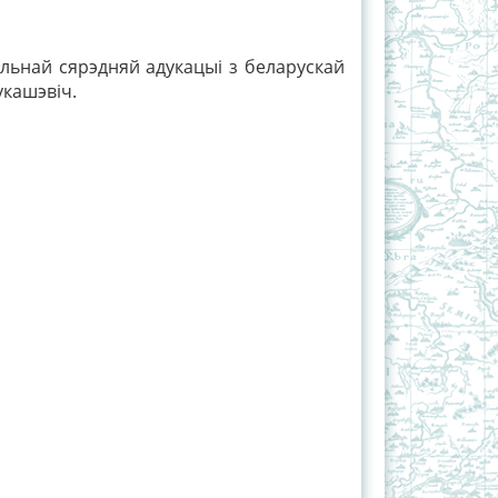
льнай сярэдняй адукацыі з беларускай
укашэвіч.