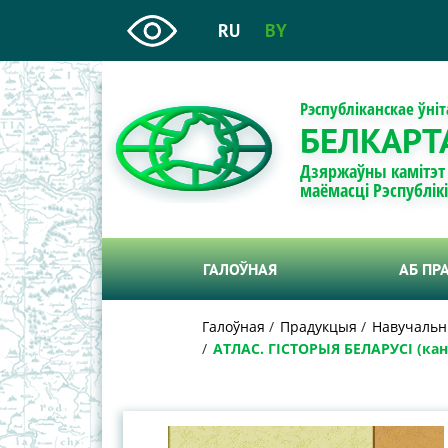
RU
BY
Рэспубліканскае ўні
БЕЛКАРТ
Дзяржаўны камітэт
маёмасці Рэспублік
ГАЛОЎНАЯ
АБ ПР
Галоўная
Прадукцыя
Навучальны
АТЛАС. ГІСТОРЫЯ БЕЛАРУСІ (канец