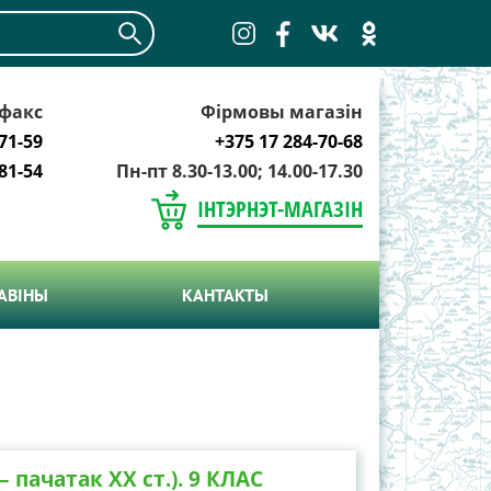
факс
Фірмовы магазін
71-59
+375 17 284-70-68
81-54
Пн-пт 8.30-13.00; 14.00-17.30
ІНТЭРНЭТ-МАГАЗІН
АВIНЫ
КАНТАКТЫ
 пачатак ХХ ст.). 9 КЛАС