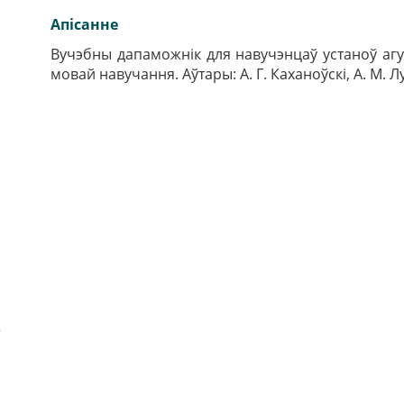
Апiсанне
Вучэбны дапаможнік для навучэнцаў устаноў агу
мовай навучання. Аўтары: А. Г. Каханоўскі, А. М. Л