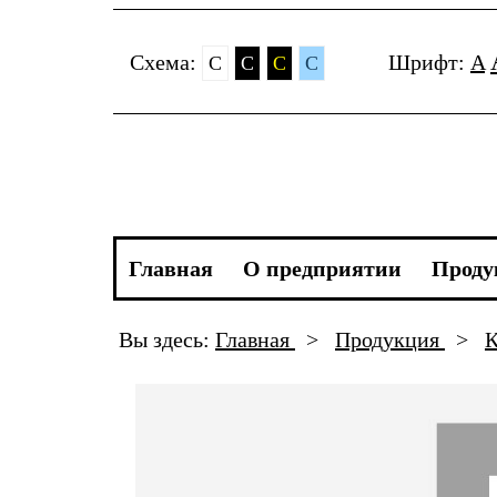
Cхема:
Шрифт:
A
C
C
C
C
Главная
О предприятии
Проду
Вы здесь:
Главная
>
Продукция
>
К