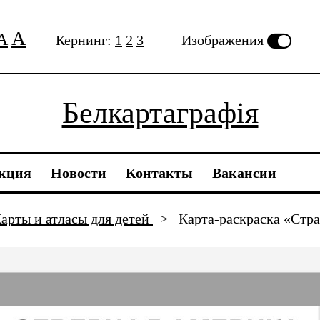
A
A
Кернинг:
1
2
3
Изображения
Белкартаграфія
кция
Новости
Контакты
Вакансии
арты и атласы для детей
>
Карта-раскраска «Стр