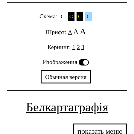
Cхема:
C
C
C
C
A
A
Шрифт:
A
Кернинг:
1
2
3
Изображения
Обычная версия
Белкартаграфія
показать меню