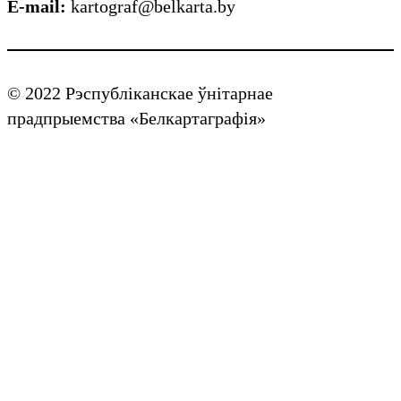
E-mail:
kartograf@belkarta.by
© 2022 Рэспубліканскае ўнітарнае
прадпрыемства «Белкартаграфія»