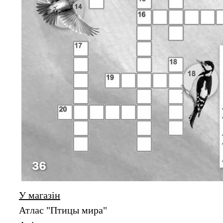
У магазін
Атлас "Птицы мира"