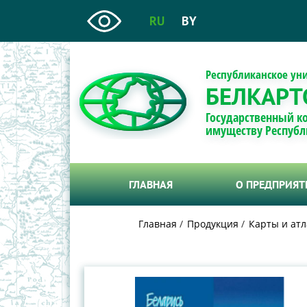
RU
BY
Республиканское ун
БЕЛКАРТ
Государственный к
имуществу Республ
ГЛАВНАЯ
О ПРЕДПРИЯ
Главная
Продукция
Карты и атл