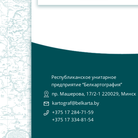
Республиканское унитарное
предприятие “Белкартография”
пр. Машерова, 17/2-1 220029, Минск
kartograf@belkarta.by
+375 17 284-71-59
+375 17 334-81-54