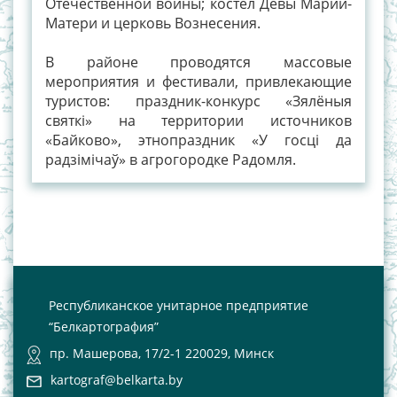
Отечественной войны; костел Девы Марии-
Матери и церковь Вознесения.
В районе проводятся массовые
мероприятия и фестивали, привлекающие
туристов: праздник-конкурс «Зялёныя
святкі» на территории источников
«Байково», этнопраздник «У госці да
радзімічаў» в агрогородке Радомля.
Республиканское унитарное предприятие
“Белкартография”
пр. Машерова, 17/2-1 220029, Минск
kartograf@belkarta.by