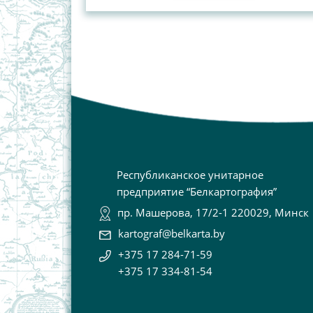
Республиканское унитарное
предприятие “Белкартография”
пр. Машерова, 17/2-1 220029, Минск
kartograf@belkarta.by
+375 17 284-71-59
+375 17 334-81-54