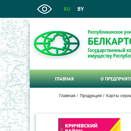
RU
BY
Республиканское ун
БЕЛКАРТ
Государственный к
имуществу Республ
ГЛАВНАЯ
О ПРЕДПРИЯ
Главная
Продукция
Карты сери