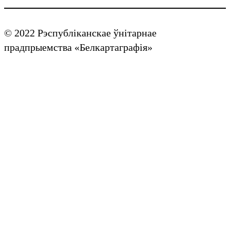
© 2022 Рэспубліканскае ўнітарнае
прадпрыемства «Белкартаграфія»