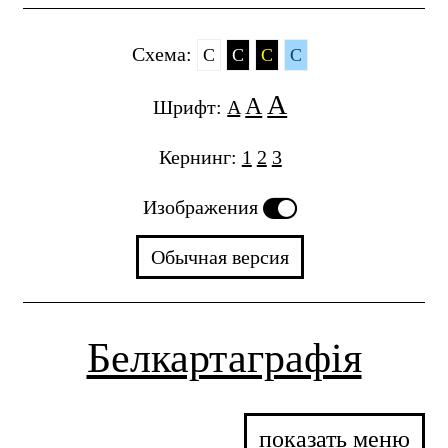
Cхема:
C
C
C
C
A
A
Шрифт:
A
Кернинг:
1
2
3
Изображения
Обычная версия
Белкартаграфія
показать меню