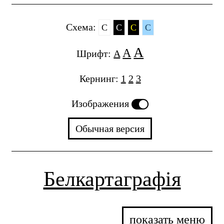
Cхема:
C
C
C
C
A
A
Шрифт:
A
Кернинг:
1
2
3
Изображения
Обычная версия
Белкартаграфія
показать меню