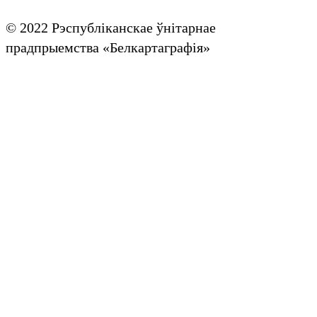
© 2022 Рэспубліканскае ўнітарнае
прадпрыемства «Белкартаграфія»