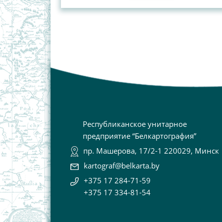
Республиканское унитарное
предприятие “Белкартография”
пр. Машерова, 17/2-1 220029, Минск
kartograf@belkarta.by
+375 17 284-71-59
+375 17 334-81-54