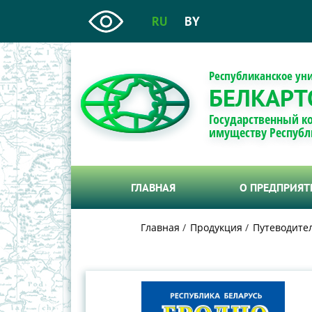
RU
BY
Республиканское ун
БЕЛКАРТ
Государственный к
имуществу Республ
ГЛАВНАЯ
О ПРЕДПРИЯ
Главная
Продукция
Путеводител