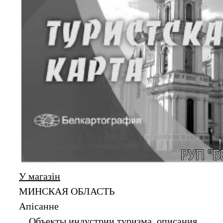
У магазін
МИНСКАЯ ОБЛАСТЬ
Апiсанне
Объекты индустрии туризма, описания