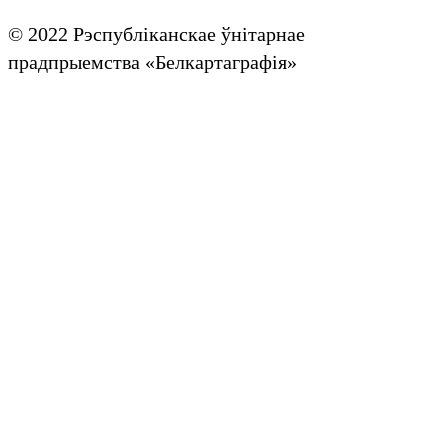
© 2022 Рэспубліканскае ўнітарнае
прадпрыемства «Белкартаграфія»