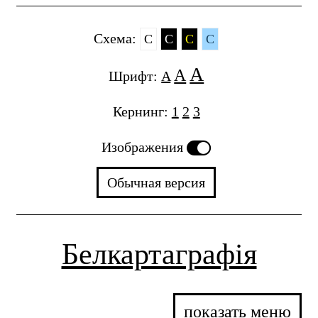
Cхема:
C
C
C
C
A
A
Шрифт:
A
Кернинг:
1
2
3
Изображения
Обычная версия
Белкартаграфія
показать меню