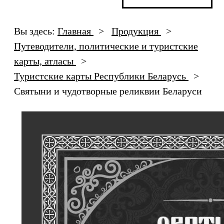
Вы здесь:
Главная
>
Продукция
>
Путеводители, политические и туристские
карты, атласы
>
Туристские карты Республики Беларусь
>
Святыни и чудотворные реликвии Беларуси