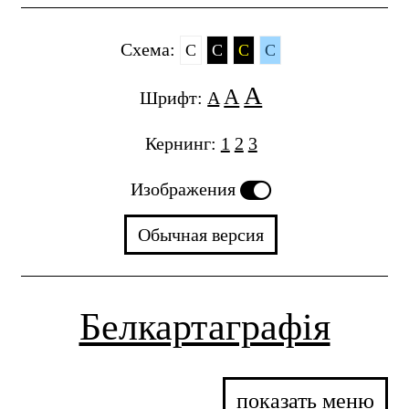
Cхема:
C
C
C
C
A
A
Шрифт:
A
Кернинг:
1
2
3
Изображения
Обычная версия
Белкартаграфія
показать меню