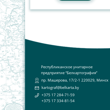
Республиканское унитарное
предприятие “Белкартография”
пр. Машерова, 17/2-1 220029, Минск
kartograf@belkarta.by
+375 17 284-71-59
+375 17 334-81-54