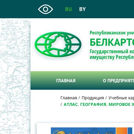
RU
BY
Республиканское ун
БЕЛКАРТ
Государственный к
имуществу Республ
ГЛАВНАЯ
О ПРЕДПРИЯ
Главная
Продукция
Учебные ка
АТЛАС. ГЕОГРАФИЯ. МИРОВОЕ 