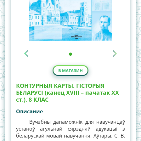
В МАГАЗИН
КОНТУРНЫЯ КАРТЫ. ГІСТОРЫЯ
БЕЛАРУСІ (канец XVIII – пачатак XX
ст.). 8 КЛАС
Описание
Вучэбны дапаможнік для навучэнцаў
устаноў агульнай сярэдняй адукацыі з
беларускай мовай навучання. Аўтары: С. В.