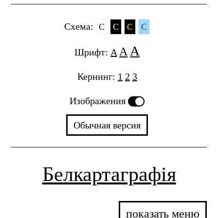
Cхема:
C
C
C
C
A
A
Шрифт:
A
Кернинг:
1
2
3
Изображения
Обычная версия
Белкартаграфія
показать меню