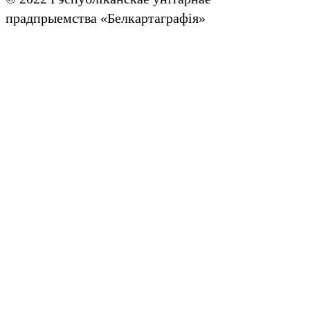
прадпрыемства «Белкартаграфія»