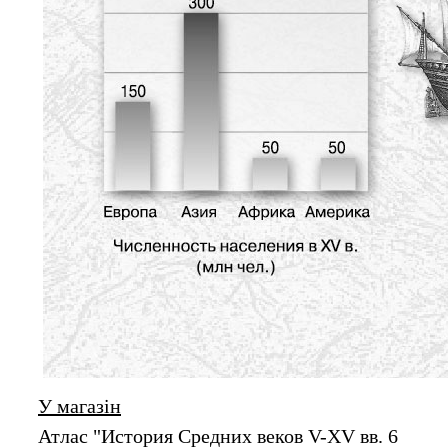
У магазін
Атлас "История Cредних веков V-XV вв. 6