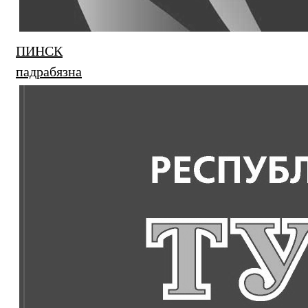
ПИНСК
падрабязна