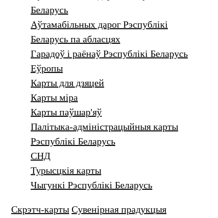
Беларусь
Аўтамабільных дарог Рэспублікі
Беларусь па абласцях
Гарадоў i раёнаў Рэспублікі Беларусь
Еўропы
Карты для дзяцей
Карты міра
Карты паўшар'яў
Палітыка-адміністрацыйныя карты
Рэспублікі Беларусь
СНД
Турысцкiя карты
Чыгункі Рэспублікі Беларусь
Скрэтч-карты
Сувенiрная прадукцыя