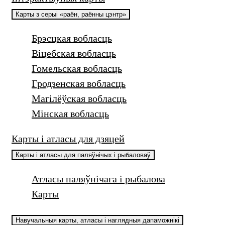
Карты з серыі «раён, раённы цэнтр»
Брэсцкая вобласць
Віцебская вобласць
Гомельская вобласць
Гродзенская вобласць
Магілёўская вобласць
Мінская вобласць
Карты і атласы для дзяцей
Карты і атласы для паляўнічых і рыбаловаў
Атласы паляўнічага і рыбалова
Карты
Навучальныя карты, атласы і наглядныя дапаможнікі