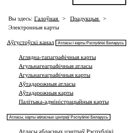
Вы здесь:
Галоўная
>
Прадукцыя
>
Электронныя карты
Аўгустоўскі канал
Атласы і карты Рэспублікі Беларусь
Аглядна-тапаграфічныя карты
Агульнагеаграфічныя атласы
Агульнагеаграфічныя карты
Аўтадарожныя атласы
Аўтадарожныя карты
Палітыка-адміністрацыйныя карты
Атласы, карты абласных цэнтраў Рэспублікі Беларусь
Атласы абласных цэнтраў Рэспублікі