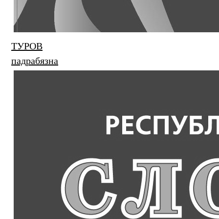
ТУРОВ
падрабязна