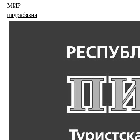
МИР
падрабязна