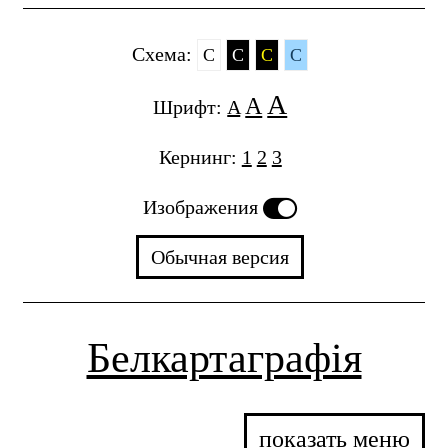
Cхема:
C
C
C
C
A
A
Шрифт:
A
Кернинг:
1
2
3
Изображения
Обычная версия
Белкартаграфія
показать меню