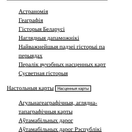
Астраномія
Геаграфія
Гісторыя Беларусі
Наглядныя дапаможнікі
Найважнейшыя падзеі гісторыі па
перыядах
Пералік вучэбных насценных карт
Сусветная гісторыя
Настольныя карты
Насценныя карты
Агульнагеаграфічныя, аглядна-
тапаграфічныя карты
Аўтамабільных дарог
Аўтамабільных дарог Рэспублікі