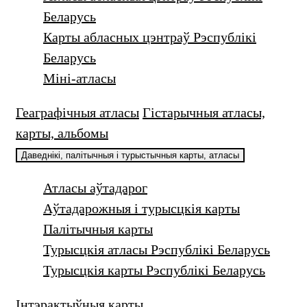
Беларусь
Карты абласных цэнтраў Рэспублікі
Беларусь
Міні-атласы
Геаграфічныя атласы
Гістарычныя атласы,
карты, альбомы
Даведнікі, палiтычныя i турыстычныя карты, атласы
Атласы аўтадарог
Аўтадарожныя і турысцкiя карты
Палiтычныя карты
Турысцкія атласы Рэспублікі Беларусь
Турысцкія карты Рэспублікі Беларусь
Інтэрактыўныя карты