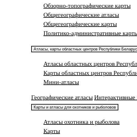
Обзорно-топографические карты
Общегеографические атласы
Общегеографические карты
Политико-административные карт
Атласы, карты областных центров Республики Белару
Атласы областных центров Респуб
Карты областных центров Республ
Мини-атласы
Географические атласы
Интерактивные 
Карты и атласы для охотников и рыболовов
Атласы охотника и рыболова
Карты