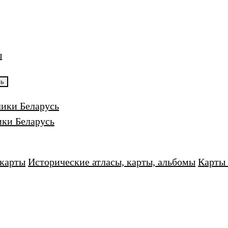
ы
сь
лики Беларусь
ики Беларусь
карты
Исторические атласы, карты, альбомы
Карты 