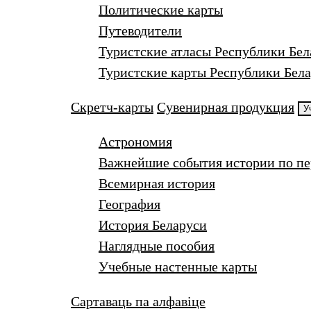
Политические карты
Путеводители
Туристские атласы Республики Бел
Туристские карты Республики Бела
Скретч-карты
Сувенирная продукция
У
Астрономия
Важнейшие события истории по п
Всемирная история
География
История Беларуси
Наглядные пособия
Учебные настенные карты
Сартаваць па алфавіце