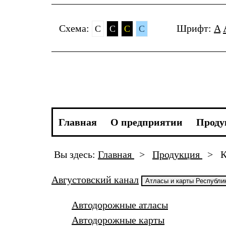
Cхема:
Шрифт:
A
C
C
C
C
Главная
О предприятии
Проду
Вы здесь:
Главная
>
Продукция
>
К
Августовский канал
Атласы и карты Республи
Автодорожные атласы
Автодорожные карты