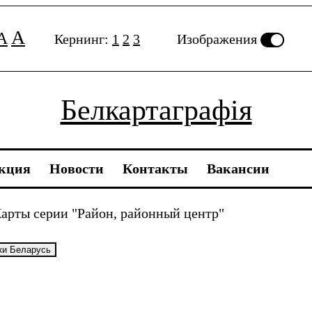
A
A
Кернинг:
1
2
3
Изображения
Белкартаграфія
кция
Новости
Контакты
Вакансии
арты серии "Район, районный центр"
ки Беларусь