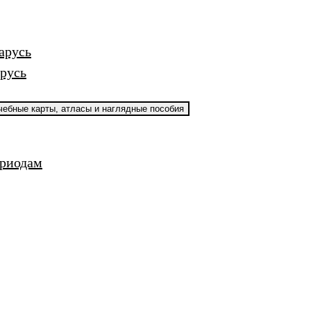
арусь
русь
чебные карты, атласы и наглядные пособия
ериодам