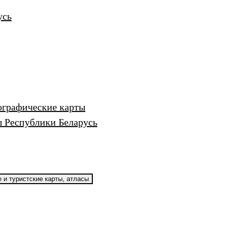
усь
ографические карты
 Республики Беларусь
 и туристские карты, атласы