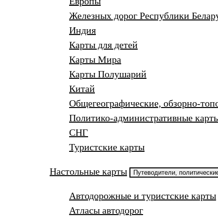
Европы
Железных дорог Республики Белар
Индия
Карты для детей
Карты Мира
Карты Полушарий
Китай
Общегеографические, обзорно-топ
Политико-административные карты
СНГ
Туристские карты
Настольные карты
Путеводители, политические
Автодорожные и туристские карты
Атласы автодорог