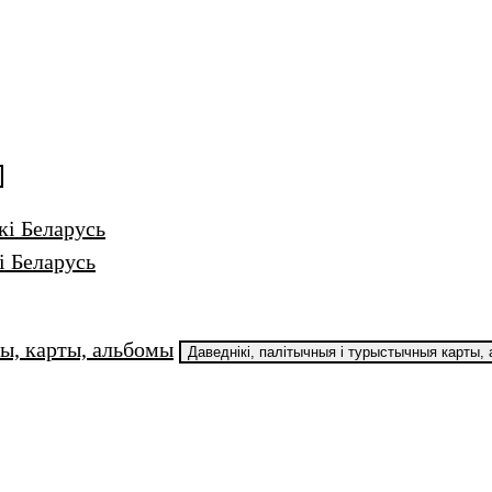
кі Беларусь
і Беларусь
ы, карты, альбомы
Даведнікі, палiтычныя i турыстычныя карты,