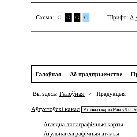
Cхема:
Шрифт:
A
C
C
C
C
Галоўная
Аб прадпрыемстве
П
Вы здесь:
Галоўная
>
Прадукцыя
Аўгустоўскі канал
Атласы і карты Рэспублікі 
Аглядна-тапаграфічныя карты
Агульнагеаграфічныя атласы