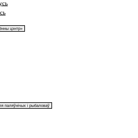
усь
сь
аённы цэнтр»
ля паляўнічых і рыбаловаў