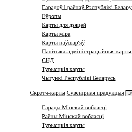
Гарадоў i раёнаў Рэспублікі Белару
Еўропы
Карты для дзяцей
Карты міра
Карты паўшар'яў
Палітыка-адміністрацыйныя карты 
СНД
Турысцкiя карты
Чыгункі Рэспублікі Беларусь
Скрэтч-карты
Сувенiрная прадукцыя
Эл
Гарады Мінскай вобласці
Раёны Мінскай вобласці
Турысцкія карты