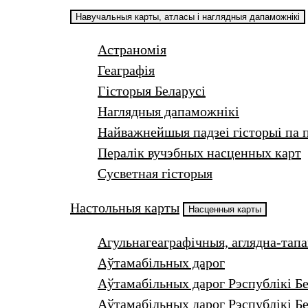
Навучальныя карты, атласы і наглядныя дапаможнікі
Астраномія
Геаграфія
Гісторыя Беларусі
Наглядныя дапаможнікі
Найважнейшыя падзеі гісторыі па 
Пералік вучэбных насценных карт
Сусветная гісторыя
Настольныя карты
Насценныя карты
Агульнагеаграфічныя, аглядна-тап
Аўтамабільных дарог
Аўтамабільных дарог Рэспублікі Б
Аўтамабільных дарог Рэспублікі Бе