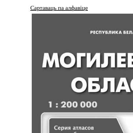
Сартаваць па алфавіце