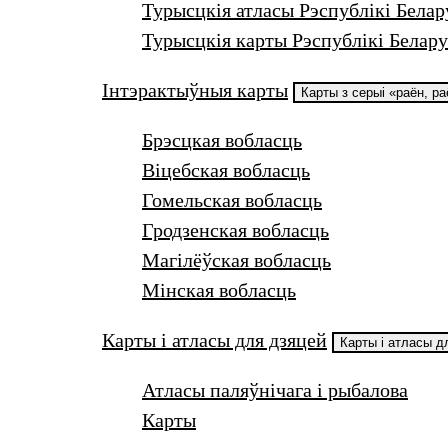
Турысцкія атласы Рэспублікі Белар
Турысцкія карты Рэспублікі Белару
Інтэрактыўныя карты
Карты з серыі «раён, р
Брэсцкая вобласць
Віцебская вобласць
Гомельская вобласць
Гродзенская вобласць
Магілёўская вобласць
Мінская вобласць
Карты і атласы для дзяцей
Карты і атласы д
Атласы паляўнічага і рыбалова
Карты