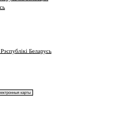
сь
Рэспублікі Беларусь
ектронныя карты