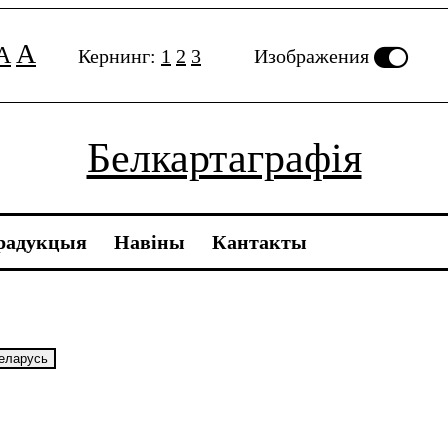
A
A
Кернинг:
1
2
3
Изображения
Белкартаграфія
радукцыя
Навiны
Кантакты
Беларусь