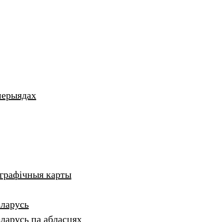
перыядах
аграфічныя карты
еларусь
ларусь па абласцях