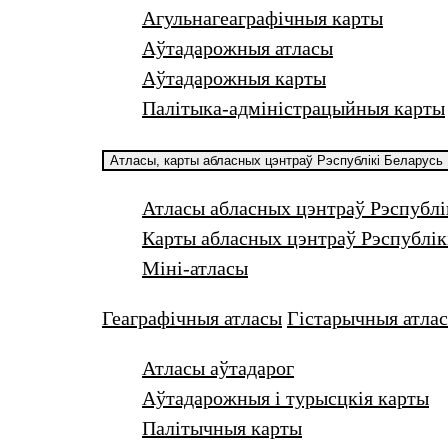
Агульнагеаграфічныя карты
Аўтадарожныя атласы
Аўтадарожныя карты
Палітыка-адміністрацыйныя карты
Атласы, карты абласных цэнтраў Рэспублікі Беларусь
Атласы абласных цэнтраў Рэспублі
Карты абласных цэнтраў Рэспублік
Міні-атласы
Геаграфічныя атласы
Гістарычныя атлас
Атласы аўтадарог
Аўтадарожныя і турысцкiя карты
Палiтычныя карты