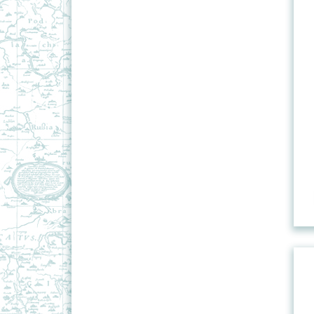
Карты міра
Карты паўшар'яў
Палітыка-адміністрацыйныя
карты Рэспублікі Беларусь
СНД
Турысцкiя карты
Чыгункі Рэспублікі Беларусь