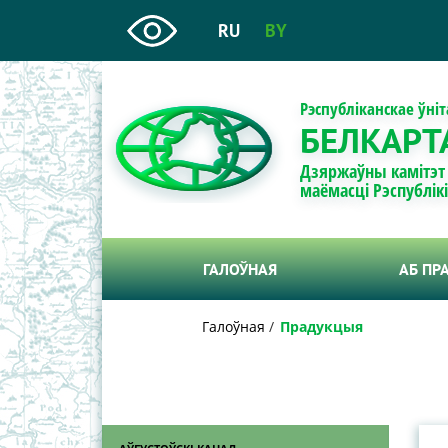
RU
BY
Рэспубліканскае ўні
БЕЛКАРТ
Дзяржаўны камітэт
маёмасці Рэспублік
ГАЛОЎНАЯ
АБ ПР
Галоўная
Прадукцыя