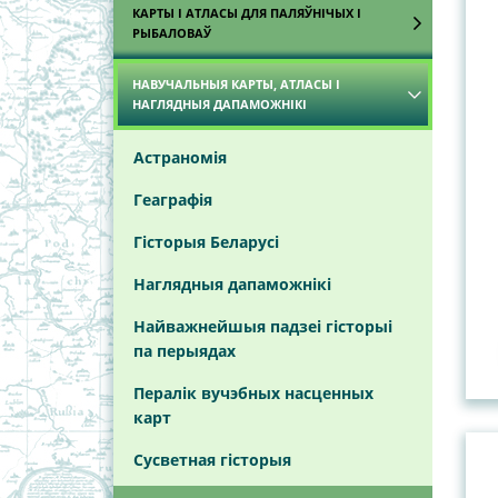
Віцебская вобласць
Беларусь
КАРТЫ І АТЛАСЫ ДЛЯ ПАЛЯЎНІЧЫХ І
РЫБАЛОВАЎ
Гомельская вобласць
Турысцкія карты Рэспублікі
Беларусь
НАВУЧАЛЬНЫЯ КАРТЫ, АТЛАСЫ І
Атласы паляўнічага і рыбалова
Гродзенская вобласць
НАГЛЯДНЫЯ ДАПАМОЖНІКІ
Карты
Магілёўская вобласць
Астраномія
Мінская вобласць
Геаграфія
Гісторыя Беларусі
Наглядныя дапаможнікі
Найважнейшыя падзеі гісторыі
па перыядах
Пералік вучэбных насценных
карт
Сусветная гісторыя