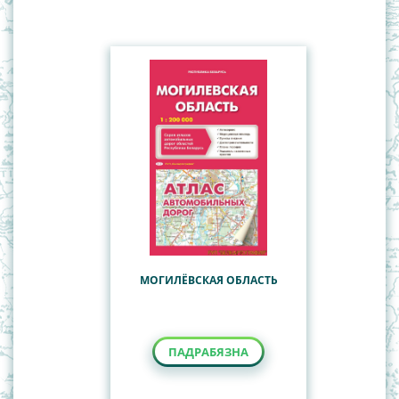
Карты міра
Карты паўшар'яў
Палітыка-адміністрацыйныя карты Рэспублікі
Беларусь
СНД
Турысцкiя карты
Чыгункі Рэспублікі Беларусь
МОГИЛЁВСКАЯ ОБЛАСТЬ
ПАДРАБЯЗНА