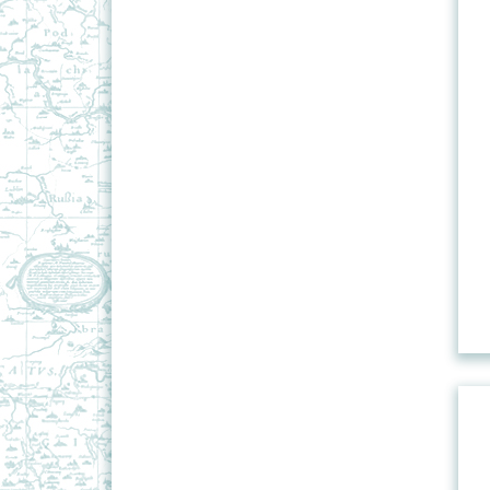
Политико-административные
карты Республики Беларусь
СНГ
Туристские карты