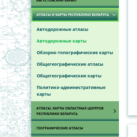
АВГУСТОВСКИЙ КАНАЛ
АТЛАСЫ И КАРТЫ РЕСПУБЛИКИ БЕЛАРУСЬ
Автодорожные атласы
Автодорожные карты
Обзорно-топографические карты
Общегеографические атласы
Общегеографические карты
Политико-административные
карты
АТЛАСЫ, КАРТЫ ОБЛАСТНЫХ ЦЕНТРОВ
РЕСПУБЛИКИ БЕЛАРУСЬ
Атласы областных центров
ГЕОГРАФИЧЕСКИЕ АТЛАСЫ
Республики Беларусь