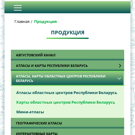
Главная
Продукция
ПРОДУКЦИЯ
АВГУСТОВСКИЙ КАНАЛ
АТЛАСЫ И КАРТЫ РЕСПУБЛИКИ БЕЛАРУСЬ
АТЛАСЫ, КАРТЫ ОБЛАСТНЫХ ЦЕНТРОВ РЕСПУБЛИКИ
Автодорожные атласы
БЕЛАРУСЬ
Автодорожные карты
Атласы областных центров Республики Беларусь
Обзорно-топографические карты
Карты областных центров Республики Беларусь
Общегеографические атласы
Мини-атласы
Общегеографические карты
ГЕОГРАФИЧЕСКИЕ АТЛАСЫ
Политико-административные карты
ИНТЕРАКТИВНЫЕ КАРТЫ