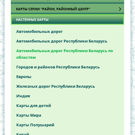
КАРТЫ СЕРИИ "РАЙОН, РАЙОННЫЙ ЦЕНТР"
Атласы охотника и рыболова
НАСТЕННЫЕ КАРТЫ
Карты
Брестская область
Витебская область
Автомобильных дорог
Гомельская область
Автомобильных дорог Республики Беларусь
Гродненская область
Автомобильных дорог Республики Беларусь по
областям
Минская область
Городов и районов Республики Беларусь
Могилёвская область
Европы
Железных дорог Республики Беларусь
Индия
Карты для детей
Карты Мира
Карты Полушарий
Китай